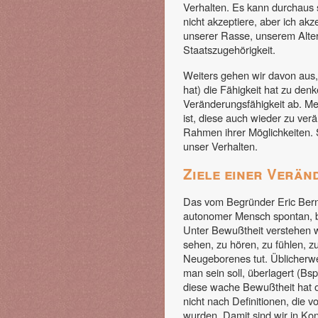
Verhalten. Es kann durchaus s
nicht akzeptiere, aber ich ak
unserer Rasse, unserem Alter
Staatszugehörigkeit.
Weiters gehen wir davon aus
hat) die Fähigkeit hat zu denk
Veränderungsfähigkeit ab. M
ist, diese auch wieder zu ver
Rahmen ihrer Möglichkeiten. 
unser Verhalten.
Ziele einer Verän
Das vom Begründer Eric Berne
autonomer Mensch spontan, b
Unter Bewußtheit verstehen wi
sehen, zu hören, zu fühlen, z
Neugeborenes tut. Üblicherwe
man sein soll, überlagert (Bs
diese wache Bewußtheit hat od
nicht nach Definitionen, die
wurden. Damit sind wir in Ko