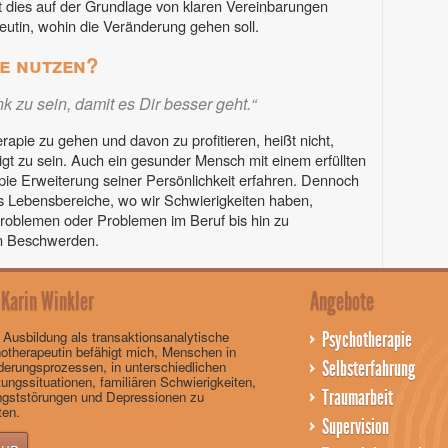
ht dies auf der Grundlage von klaren Vereinbarungen
eutin, wohin die Veränderung gehen soll.
e nutzen?
nk zu sein, damit es Dir besser geht.“
apie zu gehen und davon zu profitieren, heißt nicht,
ligt zu sein. Auch ein gesunder Mensch mit einem erfüllten
ie Erweiterung seiner Persönlichkeit erfahren. Dennoch
ns Lebensbereiche, wo wir Schwierigkeiten haben,
oblemen oder Problemen im Beruf bis hin zu
en Beschwerden.
 Karin Winkler
Angebote
 Ausbildung als transaktionsanalytische
Psychotherapie
otherapeutin befähigt mich, Menschen in
Selbsterfahrung
derungsprozessen, in unterschiedlichen
ungssituationen, familiären Schwierigkeiten,
Traumarbeit
ngststörungen und Depressionen zu
ten.
Supervision
hr