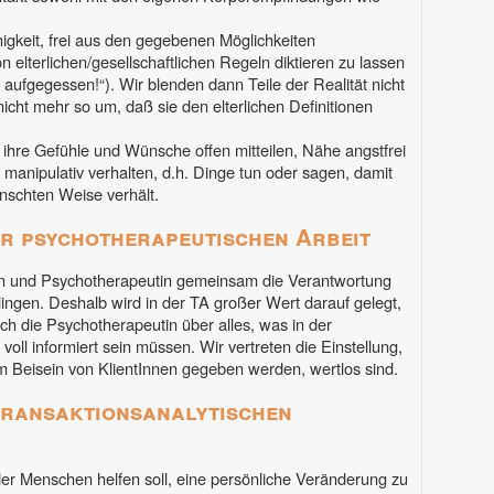
igkeit, frei aus den gegebenen Möglichkeiten
 elterlichen/gesellschaftlichen Regeln diktieren zu lassen
d aufgegessen!“). Wir blenden dann Teile der Realität nicht
nicht mehr so um, daß sie den elterlichen Definitionen
 ihre Gefühle und Wünsche offen mitteilen, Nähe angstfrei
 manipulativ verhalten, d.h. Dinge tun oder sagen, damit
nschten Weise verhält.
ner psychotherapeutischen Arbeit
tIn und Psychotherapeutin gemeinsam die Verantwortung
ingen. Deshalb wird in der TA großer Wert darauf gelegt,
uch die Psychotherapeutin über alles, was in der
oll informiert sein müssen. Wir vertreten die Einstellung,
im Beisein von KlientInnen gegeben werden, wertlos sind.
 transaktionsanalytischen
der Menschen helfen soll, eine persönliche Veränderung zu