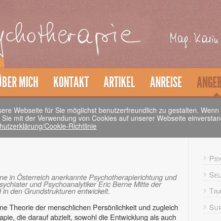
ÜBER MICH
KONTAKT
ARTIKEL
ANREISE
ANGE
re Webseite für Sie möglichst benutzerfreundlich zu gestalten. Wenn
s Sie mit der Verwendung von Cookies auf unserer Webseite einverstan
utzerklärung/Cookie-Richtlinie
Psy
Se
ine in Österreich anerkannte Psychotherapierichtung und
chiater und Psychoanalytiker Eric Berne Mitte der
 in den Grundstrukturen entwickelt.
Tr
ine Theorie der menschlichen Persönlichkeit und zugleich
Sup
pie, die darauf abzielt, sowohl die Entwicklung als auch