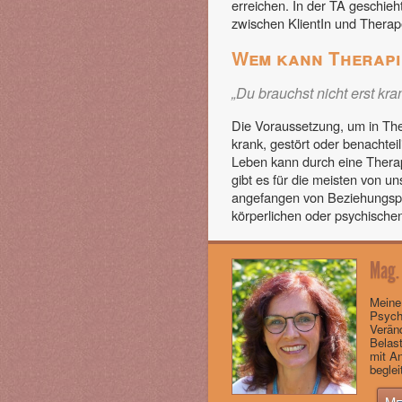
erreichen. In der TA geschie
zwischen KlientIn und Therap
Wem kann Therapi
„Du brauchst nicht erst kra
Die Voraussetzung, um in Ther
krank, gestört oder benachtei
Leben kann durch eine Therap
gibt es für die meisten von u
angefangen von Beziehungspr
körperlichen oder psychisch
Mag.
Meine
Psych
Verän
Belast
mit A
beglei
Me