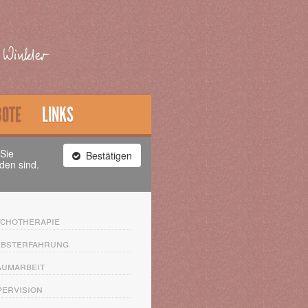
BOTE
LINKS
 Sie
Bestätigen
den sind.
chotherapie
lbsterfahrung
aumarbeit
ervision