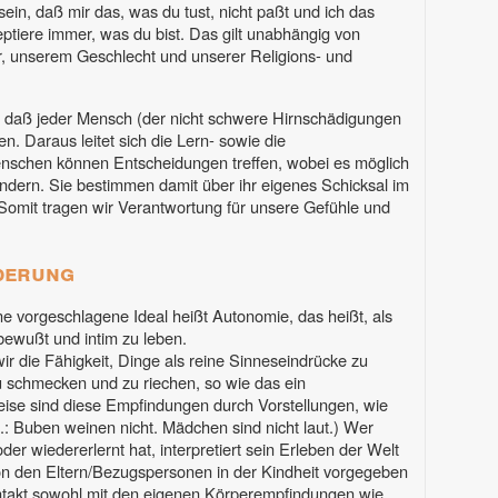
ein, daß mir das, was du tust, nicht paßt und ich das
zeptiere immer, was du bist. Das gilt unabhängig von
, unserem Geschlecht und unserer Religions- und
, daß jeder Mensch (der nicht schwere Hirnschädigungen
en. Daraus leitet sich die Lern- sowie die
enschen können Entscheidungen treffen, wobei es möglich
ändern. Sie bestimmen damit über ihr eigenes Schicksal im
Somit tragen wir Verantwortung für unsere Gefühle und
derung
 vorgeschlagene Ideal heißt Autonomie, das heißt, als
ewußt und intim zu leben.
r die Fähigkeit, Dinge als reine Sinneseindrücke zu
u schmecken und zu riechen, so wie das ein
ise sind diese Empfindungen durch Vorstellungen, wie
p.: Buben weinen nicht. Mädchen sind nicht laut.) Wer
er wiedererlernt hat, interpretiert sein Erleben der Welt
 von den Eltern/Bezugspersonen in der Kindheit vorgegeben
ntakt sowohl mit den eigenen Körperempfindungen wie