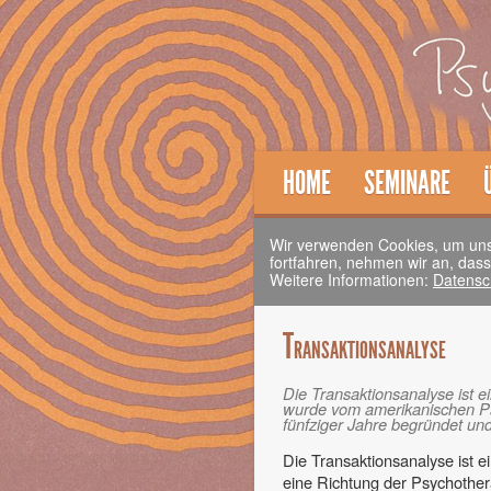
HOME
SEMINARE
Wir verwenden Cookies, um unse
fortfahren, nehmen wir an, das
Weitere Informationen:
Datensch
Transaktionsanalyse
Die Transaktionsanalyse ist e
wurde vom amerikanischen Psy
fünfziger Jahre begründet und
Die Transaktionsanalyse ist e
eine Richtung der Psychothera